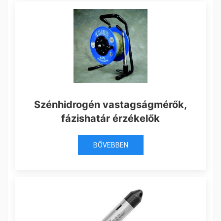
Szénhidrogén vastagságmérők,
fázishatár érzékelők
BŐVEBBEN