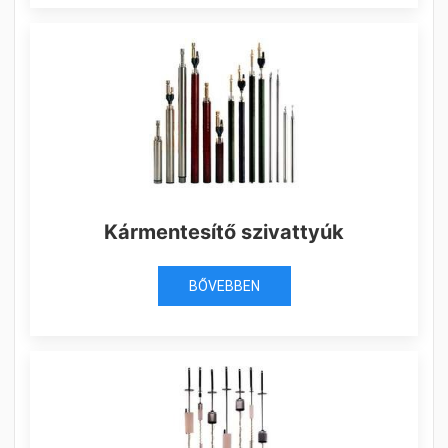
Kármentesítő szivattyúk
BŐVEBBEN