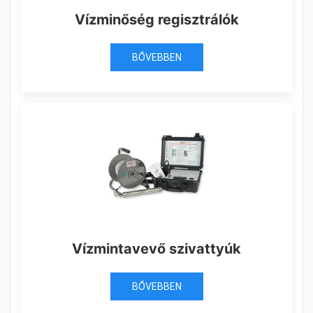
Vízminőség regisztrálók
BŐVEBBEN
Vízmintavevő szivattyúk
BŐVEBBEN