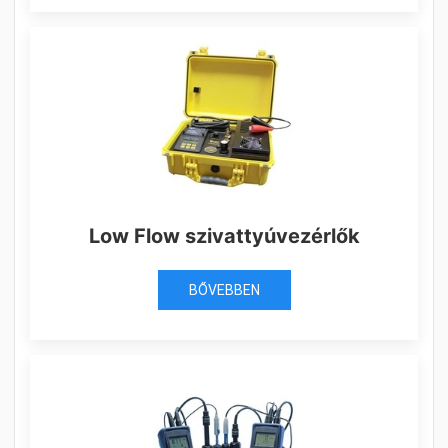
Low Flow szivattyúvezérlők
BŐVEBBEN