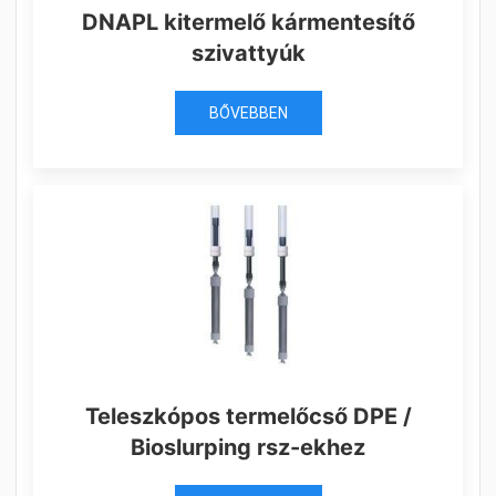
DNAPL kitermelő kármentesítő
szivattyúk
BŐVEBBEN
Teleszkópos termelőcső DPE /
Bioslurping rsz-ekhez