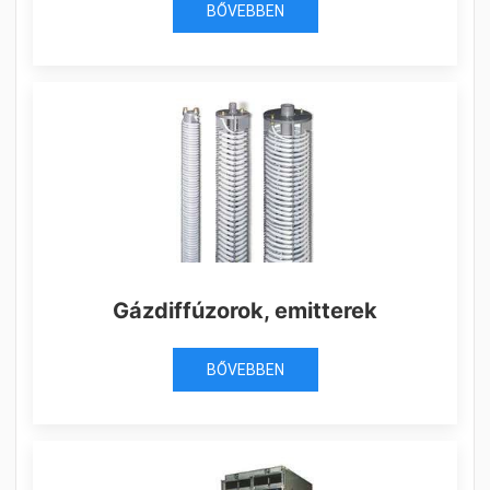
BŐVEBBEN
Gázdiffúzorok, emitterek
BŐVEBBEN