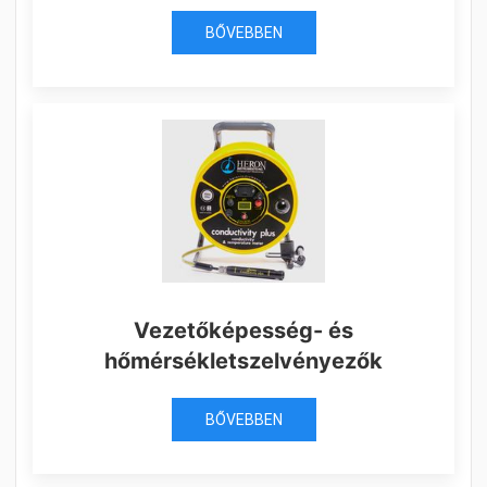
BŐVEBBEN
Vezetőképesség- és
hőmérsékletszelvényezők
BŐVEBBEN