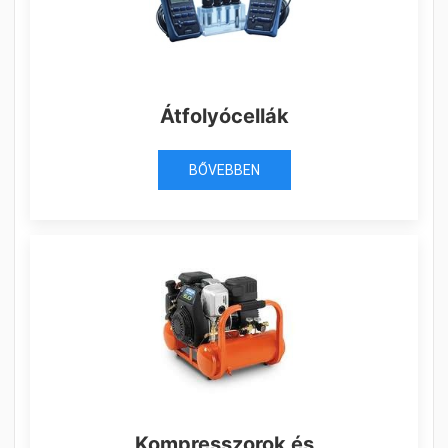
Átfolyócellák
BŐVEBBEN
Kompresszorok és