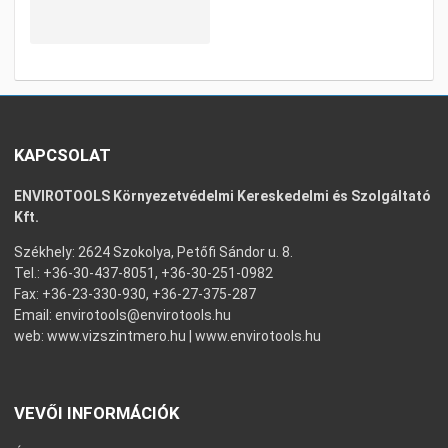
KAPCSOLAT
ENVIROTOOLS Környezetvédelmi Kereskedelmi és Szolgáltató
Kft.
Székhely: 2624 Szokolya, Petőfi Sándor u. 8.
Tel.: +36-30-437-8051, +36-30-251-0982
Fax: +36-23-330-930, +36-27-375-287
Email:
envirotools@envirotools.hu
web:
www.vizszintmero.hu
|
www.envirotools.hu
VEVŐI INFORMÁCIÓK