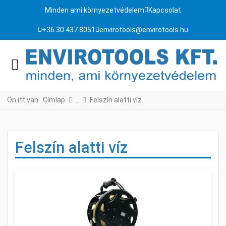
Minden ami környezetvédelem
Kapcsolat
+36 30 437 8051
envirotools@envirotools.hu
Ön itt van:
Címlap
Felszín alatti víz
Felszín alatti víz