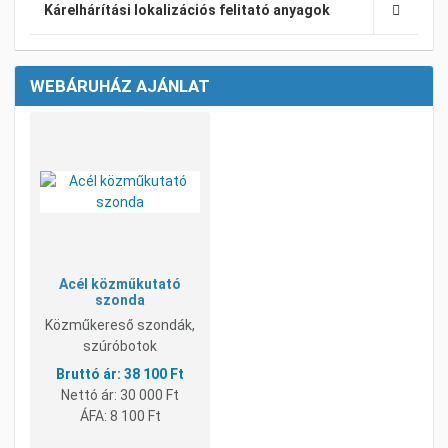
Kárelhárítási lokalizációs felitató anyagok
WEBÁRUHÁZ AJÁNLAT
Kívánságlistához adom
Összehasonlításhoz adom
Gyorsnézet
Acél közműkutató
szonda
Közműkereső szondák,
szúróbotok
38 100 Ft
Nettó ár:
30 000 Ft
ÁFA:
8 100 Ft