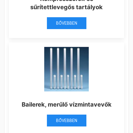
sűrítettlevegős tartályok
BŐVEBBEN
Bailerek, merűlő vízmintavevők
BŐVEBBEN