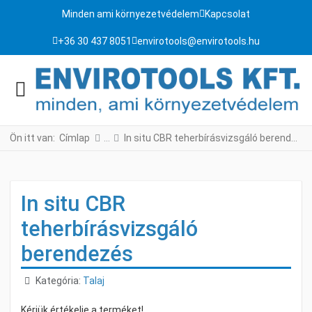
Minden ami környezetvédelem
Kapcsolat
+36 30 437 8051
envirotools@envirotools.hu
Ön itt van:
Címlap
In situ CBR teherbírásvizsgáló berendezés
In situ CBR
teherbírásvizsgáló
berendezés
Részletek
Kategória:
Talaj