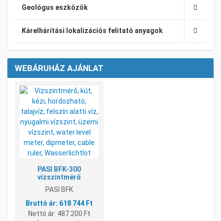
Geológus eszközök
Kárelhárítási lokalizációs felitató anyagok
WEBÁRUHÁZ AJÁNLAT
Kívánságlistához adom
Összehasonlításhoz adom
Gyorsnézet
PASI BFK-300
vízszintmérő
PASI BFK
618 744 Ft
Nettó ár:
487 200 Ft