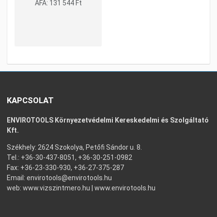
ÁFA:
131 544 Ft
KAPCSOLAT
ENVIROTOOLS Környezetvédelmi Kereskedelmi és Szolgáltató
Kft.
Székhely: 2624 Szokolya, Petőfi Sándor u. 8.
Tel.: +36-30-437-8051, +36-30-251-0982
Fax: +36-23-330-930, +36-27-375-287
Email:
envirotools@envirotools.hu
web:
www.vizszintmero.hu
|
www.envirotools.hu