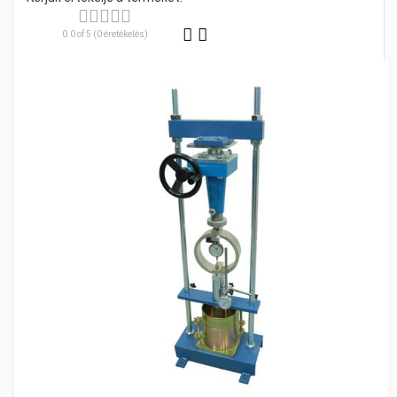
0.0 of 5 (0 éretékelés)