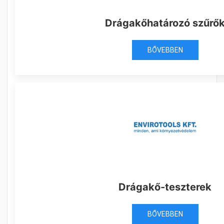
Drágakőhatározó szűrő
BŐVEBBEN
Drágakő-teszterek
BŐVEBBEN