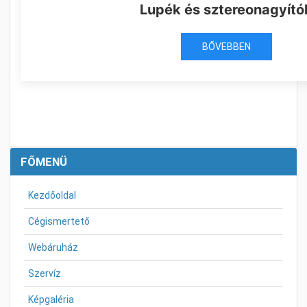
Lupék és sztereonagyító
BŐVEBBEN
FŐMENÜ
Kezdőoldal
Cégismertető
Webáruház
Szervíz
Képgaléria