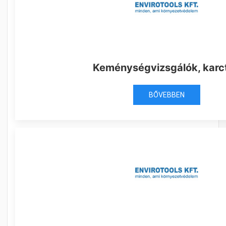
Keménységvizsgálók, karc
BŐVEBBEN