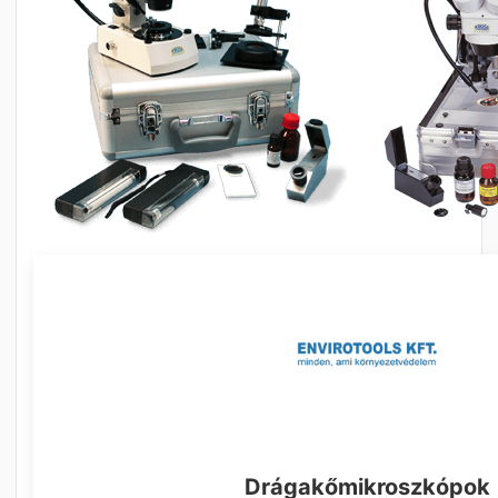
Drágakőmikroszkópok