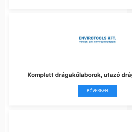
Komplett drágakőlaborok, utazó dr
BŐVEBBEN