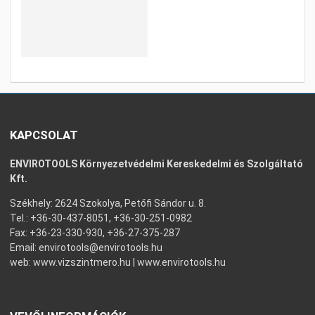
KAPCSOLAT
ENVIROTOOLS Környezetvédelmi Kereskedelmi és Szolgáltató
Kft.
Székhely: 2624 Szokolya, Petőfi Sándor u. 8.
Tel.: +36-30-437-8051, +36-30-251-0982
Fax: +36-23-330-930, +36-27-375-287
Email:
envirotools@envirotools.hu
web:
www.vizszintmero.hu
|
www.envirotools.hu