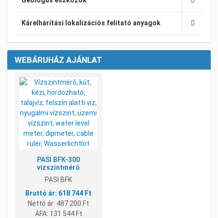
Geológus eszközök
Kárelhárítási lokalizációs felitató anyagok
WEBÁRUHÁZ AJÁNLAT
Kívánságlistához adom
Összehasonlításhoz adom
Gyorsnézet
PASI BFK-300
vízszintmérő
PASI BFK
618 744 Ft
Nettó ár:
487 200 Ft
ÁFA:
131 544 Ft