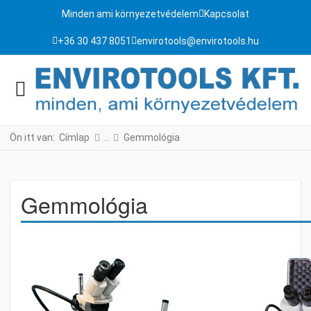
Minden ami környezetvédelem
Kapcsolat
+36 30 437 8051
envirotools@envirotools.hu
Ön itt van:
Címlap
Gemmológia
Gemmológia