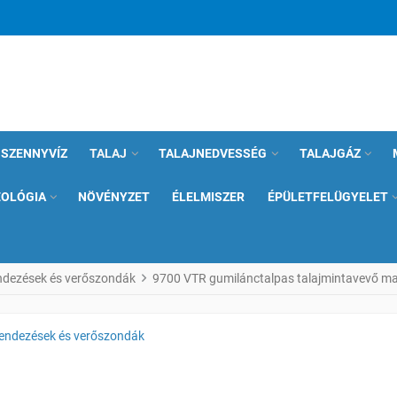
SZENNYVÍZ
TALAJ
TALAJNEDVESSÉG
TALAJGÁZ
EOLÓGIA
NÖVÉNYZET
ÉLELMISZER
ÉPÜLETFELÜGYELET
ndezések és verőszondák
9700 VTR gumilánctalpas talajmintavevő m
rendezések és verőszondák