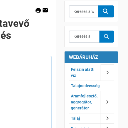
Keresés...
tavevő
zés
Keresés a webáruházban...
WEBÁRUHÁZ
Felszín alatti
víz
Talajnedvesség
Áramfejlesztő,
aggregátor,
generátor
Talaj