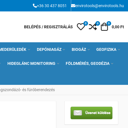
+36 30 437 8051
envirotools@envirotools.hu
0
0
0
Kívánságlista
Összehasonlítás
Kosár
BELÉPÉS / REGISZTRÁLÁS
0,00 Ft
MEDERÜLEDÉK
DEPÓNIAGÁZ
BIOGÁZ
GEOFIZIKA
HIDEGLÁNC MONITORING
FÖLDMÉRÉS, GEODÉZIA
agszondázó- és fúróberendezés