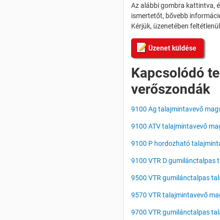
Az alábbi gombra kattintva, 
ismertetőt, bővebb információ
Kérjük, üzenetében feltétlen
Üzenet küldése
Kapcsolódó te
verőszondák
9100 Ag talajmintavevő ma
9100 ATV talajmintavevő m
9100 P hordozható talajmin
9100 VTR D gumilánctalpas 
9500 VTR gumilánctalpas ta
9570 VTR talajmintavevő ma
9700 VTR gumilánctalpas ta