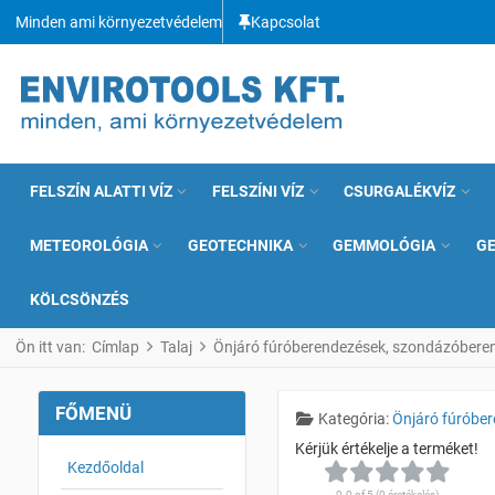
Minden ami környezetvédelem
Kapcsolat
FELSZÍN ALATTI VÍZ
FELSZÍNI VÍZ
CSURGALÉKVÍZ
METEOROLÓGIA
GEOTECHNIKA
GEMMOLÓGIA
G
KÖLCSÖNZÉS
Ön itt van:
Címlap
Talaj
Önjáró fúróberendezések, szondázóbere
FŐMENÜ
Részletek
Kategória:
Önjáró fúróbe
Kezdőoldal
0.0 of 5 (0 éretékelés)