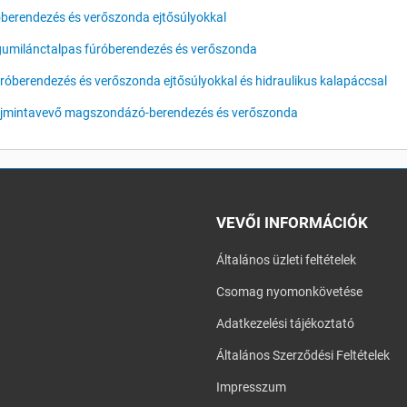
berendezés és verőszonda ejtősúlyokkal
gumilánctalpas fúróberendezés és verőszonda
róberendezés és verőszonda ejtősúlyokkal és hidraulikus kalapáccsal
lajmintavevő magszondázó-berendezés és verőszonda
VEVŐI INFORMÁCIÓK
Általános üzleti feltételek
Csomag nyomonkövetése
Adatkezelési tájékoztató
Általános Szerződési Feltételek
Impresszum