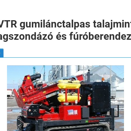
VTR gumilánctalpas talajmin
gszondázó és fúróberende
o