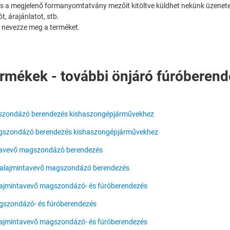
és a megjelenő formanyomtatvány mezőit kitöltve küldhet nekünk üzenete
t, árajánlatot, stb.
ül nevezze meg a terméket.
rmékek - további önjáró fúróberen
gszondázó berendezés kishaszongépjárművekhez
agszondázó berendezés kishaszongépjárművekhez
tavevő magszondázó berendezés
talajmintavevő magszondázó berendezés
lajmintavevő magszondázó- és fúróberendezés
gszondázó- és fúróberendezés
lajmintavevő magszondázó- és fúróberendezés