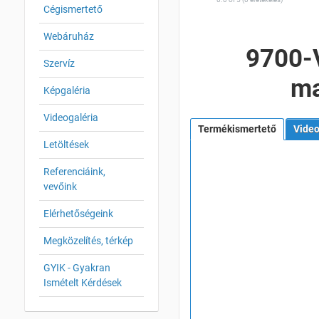
Cégismertető
Webáruház
9700-
Szervíz
ma
Képgaléria
Videogaléria
Termékismertető
Vide
Letöltések
Referenciáink,
vevőink
Elérhetőségeink
Megközelítés, térkép
GYIK - Gyakran
Ismételt Kérdések