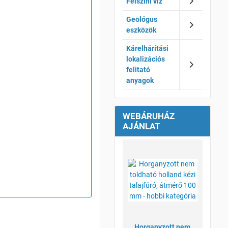
Felszíni víz
Geológus
eszközök
Kárelhárítási
lokalizációs
felitató
anyagok
WEBÁRUHÁZ
AJÁNLAT
Kívánsá
Összeha
Gyorsné
Horganyzott nem