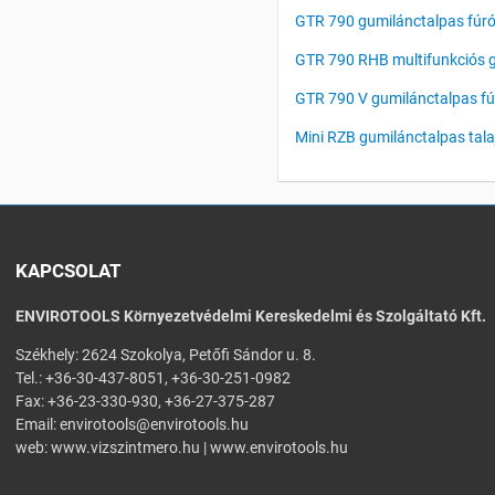
GTR 790 gumilánctalpas fúró
GTR 790 RHB multifunkciós 
GTR 790 V gumilánctalpas fú
Mini RZB gumilánctalpas ta
KAPCSOLAT
ENVIROTOOLS Környezetvédelmi Kereskedelmi és Szolgáltató Kft.
Székhely: 2624 Szokolya, Petőfi Sándor u. 8.
Tel.: +36-30-437-8051, +36-30-251-0982
Fax: +36-23-330-930, +36-27-375-287
Email:
envirotools@envirotools.hu
web:
www.vizszintmero.hu
|
www.envirotools.hu