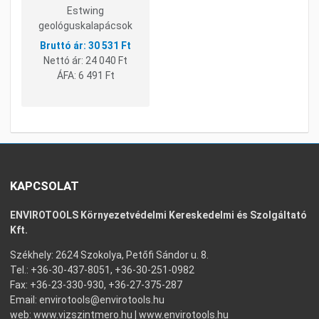
Estwing
geológuskalapácsok
30 531 Ft
Nettó ár:
24 040 Ft
ÁFA:
6 491 Ft
KAPCSOLAT
ENVIROTOOLS Környezetvédelmi Kereskedelmi és Szolgáltató
Kft.
Székhely: 2624 Szokolya, Petőfi Sándor u. 8.
Tel.: +36-30-437-8051, +36-30-251-0982
Fax: +36-23-330-930, +36-27-375-287
Email:
envirotools@envirotools.hu
web:
www.vizszintmero.hu
|
www.envirotools.hu