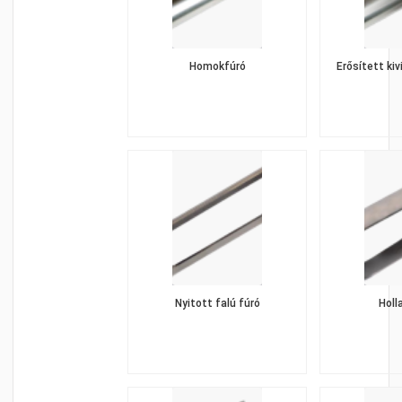
Homokfúró
Erősített k
Nyitott falú fúró
Hol