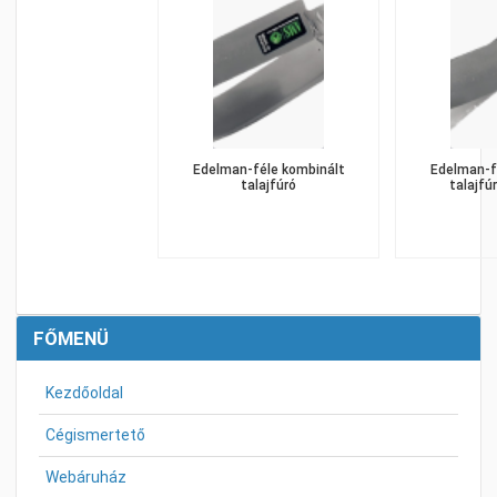
Edelman-féle kombinált
Edelman-féle kombinált
talajfúró
talajfúr
FŐMENÜ
Kezdőoldal
Cégismertető
Webáruház