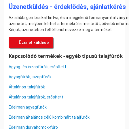
Üzenetküldés - érdeklődés, ajánlatkérés
Az alábbi gombra kattintva, és a megjelenő formanyomtatvány me
üzenetet, melyben kérhet a termékről ismertetőt, bővebb informác
Kérjük, üzenetében feltétlenül nevezze meg a terméket.
Üzenet küldése
Kapcsolódó termékek - egyéb típusú talajfúrók
Agyag- és iszapfúrók, erősített
Agyagfúrók, iszapfúrók
Általános talajfúrók
Általános talajfúrók, erősített
Edelman agyagfúrók
Edelman általános célú kombinált talajfúrók
Edelman durvahomok-fúró