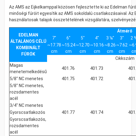
Az AMS az Eijkelkamppal közösen fejlesztette ki az Edelman fúró
minőségi fúróit egyesítik az AMS sokoldalú csatlakozásaival. Az
használatosak talajok összetételének vizsgálatára, szelvényez
Átmérő
EDELMAN
7"
6"
5"
4"
3 ¼"
3"
2 
ÁLTALÁNOS CÉLÚ
~17.78
~15.24
~12.70
~10.16
~8.26
~7.62
~6.
KOMBINÁLT
cm
cm
cm
cm
cm
cm
c
FÚRÓK
Cikkszám
Magas
401.76
401.73
401
menetemelkedésű
5/8" NC menetes
401.75
401.72
401
5/8" NC menetes,
rozsdamentes
acél
3/4" NC menetes
Gyorscsatlakozós
401.77
401.74
401
Gyorscsatlakozós,
rozsdamentes
acél