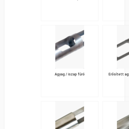
Agyag / iszap fúró
Erősített a