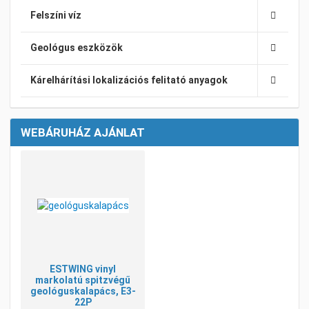
Felszíni víz
Geológus eszközök
Kárelhárítási lokalizációs felitató anyagok
WEBÁRUHÁZ AJÁNLAT
Kívánságlistához adom
Összehasonlításhoz adom
Gyorsnézet
ESTWING vinyl
markolatú spitzvégű
geológuskalapács, E3-
22P