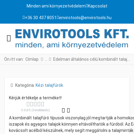
Minden ami környezetvédelem
Kapcsolat
+36 30 437 8051
envirotools@envirotools.hu
Ön itt van:
Címlap
Edelman általános célú kombinált talajfúrók
Részletek
Kategória:
Kézi talajfúrók
0.0 of 5 (0 éretékelés)
A kombinált talajfúró típusok viszonylag jól megtartják a homok
iszapok és agyagos talajok könnyen eltávolíthatók a fúróból. Az 
kovácsolt acélból készülnek, mely segít meggátolni a talajmint