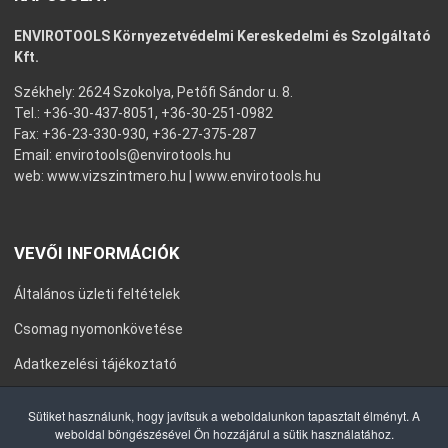
ENVIROTOOLS Környezetvédelmi Kereskedelmi és Szolgáltató
Kft.
Székhely: 2624 Szokolya, Petőfi Sándor u. 8.
Tel.: +36-30-437-8051, +36-30-251-0982
Fax: +36-23-330-930, +36-27-375-287
Email:
envirotools@envirotools.hu
web:
www.vizszintmero.hu
|
www.envirotools.hu
VEVŐI INFORMÁCIÓK
Általános üzleti feltételek
Csomag nyomonkövetése
Adatkezelési tájékoztató
Általános Szerződési Feltételek
Sütiket használunk, hogy javítsuk a weboldalunkon tapasztalt élményt. A
weboldal böngészésével Ön hozzájárul a sütik használatához.
Impresszum