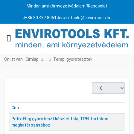
Minden ami környezetvédelem
Kapcsolat
+36 30 437 8051
envirotools@envirotools.hu
Ön itt van:
Címlap
Terepi gyorstesztek
Tételek #
Cím
PetroFlag gyorsteszt készlet talaj TPH-tartalom
meghatározásához
Cikkek