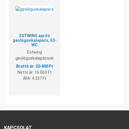
Összehasonlításhoz adom
Gyorsnézet
ESTWING aprító
geológuskalapács, E3-
WC
Estwing
geológuskalapácsok
20 400 Ft
Nettó ár:
16 063 Ft
ÁFA:
4 337 Ft
KAPCSOLAT