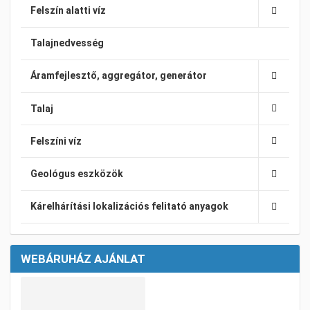
Felszín alatti víz
Talajnedvesség
Áramfejlesztő, aggregátor, generátor
Talaj
Felszíni víz
Geológus eszközök
Kárelhárítási lokalizációs felitató anyagok
WEBÁRUHÁZ AJÁNLAT
Kívánságlistához adom