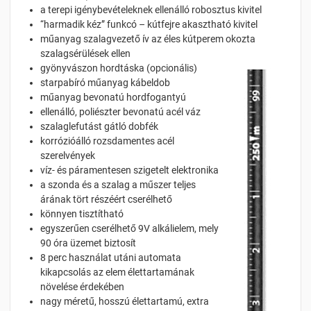
a terepi igénybevételeknek ellenálló robosztus kivitel
“harmadik kéz” funkcó – kútfejre akasztható kivitel
műanyag szalagvezető ív az éles kútperem okozta
szalagsérülések ellen
gyönyvászon hordtáska (opcionális)
starpabíró műanyag kábeldob
műanyag bevonatú hordfogantyú
ellenálló, poliészter bevonatú acél váz
szalaglefutást gátló dobfék
korrózióálló rozsdamentes acél
szerelvények
víz- és páramentesen szigetelt elektronika
a szonda és a szalag a műszer teljes
árának tört részéért cserélhető
könnyen tisztítható
egyszerűen cserélhető 9V alkálielem, mely
90 óra üzemet biztosít
8 perc használat utáni automata
kikapcsolás az elem élettartamának
növelése érdekében
nagy méretű, hosszú élettartamú, extra