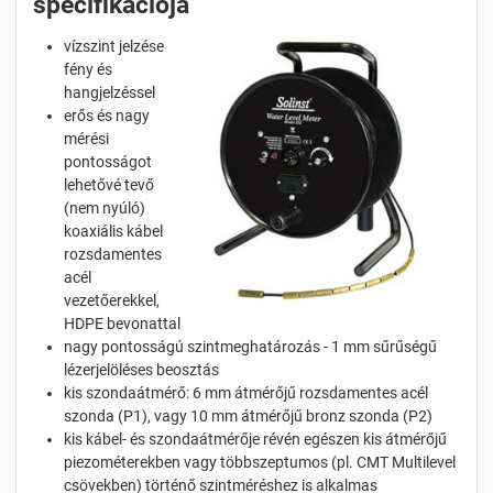
specifikációja
vízszint jelzése
fény és
hangjelzéssel
erős és nagy
mérési
pontosságot
lehetővé tevő
(nem nyúló)
koaxiális kábel
rozsdamentes
acél
vezetőerekkel,
HDPE bevonattal
nagy pontosságú szintmeghatározás - 1 mm sűrűségű
lézerjelöléses beosztás
kis szondaátmérő: 6 mm átmérőjű rozsdamentes acél
szonda (P1), vagy 10 mm átmérőjű bronz szonda (P2)
kis kábel- és szondaátmérője révén egészen kis átmérőjű
piezométerekben vagy többszeptumos (pl. CMT Multilevel
csövekben) történő szintméréshez is alkalmas