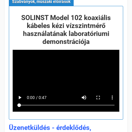
Szabványok, műszaki előírások
SOLINST Model 102 koaxiális
kábeles kézi vízszintmérő
használatának laboratóriumi
demonstrációja
Üzenetküldés - érdeklődés,