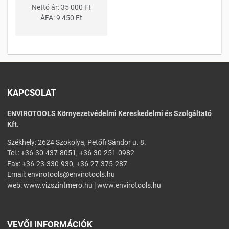
Nettó ár:
35 000 Ft
ÁFA:
9 450 Ft
KAPCSOLAT
ENVIROTOOLS Környezetvédelmi Kereskedelmi és Szolgáltató
Kft.
Székhely: 2624 Szokolya, Petőfi Sándor u. 8.
Tel.: +36-30-437-8051, +36-30-251-0982
Fax: +36-23-330-930, +36-27-375-287
Email:
envirotools@envirotools.hu
web:
www.vizszintmero.hu
|
www.envirotools.hu
VEVŐI INFORMÁCIÓK