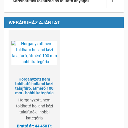
Kárelhárítási lokalizációs felitató anyagok
WEBÁRUHÁZ AJÁNLAT
Kívánságlistához adom
Összehasonlításhoz adom
Gyorsnézet
Horganyzott nem
toldható holland kézi
talajfúró, átmérő 100
mm - hobbi kategória
Horganyzott, nem
toldható holland kézi
talajfúrók - hobbi
kategória
44 450 Ft