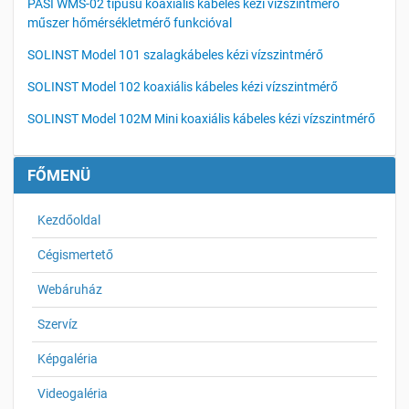
PASI WMS-02 típusú koaxiális kábeles kézi vízszintmérő
műszer hőmérsékletmérő funkcióval
SOLINST Model 101 szalagkábeles kézi vízszintmérő
SOLINST Model 102 koaxiális kábeles kézi vízszintmérő
SOLINST Model 102M Mini koaxiális kábeles kézi vízszintmérő
FŐMENÜ
Kezdőoldal
Cégismertető
Webáruház
Szervíz
Képgaléria
Videogaléria