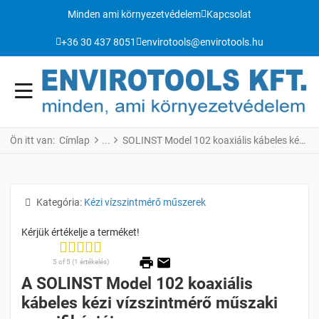
Minden ami környezetvédelem
Kapcsolat
+36 30 437 8051
envirotools@envirotools.hu
Ön itt van:
Címlap
SOLINST Model 102 koaxiális kábeles kézi vízszintmérő
Részletek
Kategória:
Kézi vízszintmérő műszerek
5 of 5 (1 értékelés)
A SOLINST Model 102 koaxiális
kábeles kézi vízszintmérő műszaki