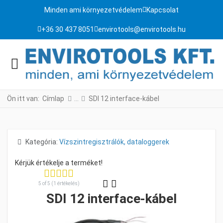
Minden ami környezetvédelem
Kapcsolat
+36 30 437 8051
envirotools@envirotools.hu
Ön itt van:
Címlap
SDI 12 interface-kábel
Részletek
Kategória:
Vízszintregisztrálók, dataloggerek
5 of 5 (1 értékelés)
SDI 12 interface-kábel