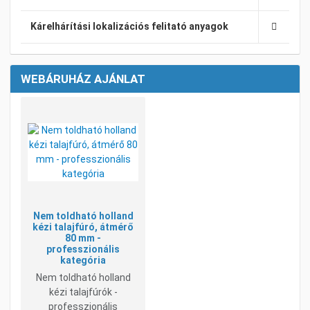
Kárelhárítási lokalizációs felitató anyagok
WEBÁRUHÁZ AJÁNLAT
Kívánságlistához adom
Összehasonlításhoz adom
Gyorsnézet
Nem toldható holland
kézi talajfúró, átmérő
80 mm -
professzionális
kategória
Nem toldható holland
kézi talajfúrók -
professzionális