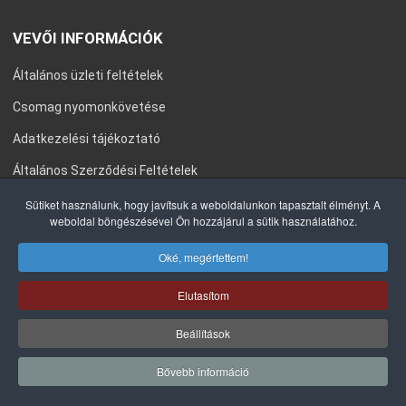
VEVŐI INFORMÁCIÓK
Általános üzleti feltételek
Csomag nyomonkövetése
Adatkezelési tájékoztató
Általános Szerződési Feltételek
Impresszum
Sütiket használunk, hogy javítsuk a weboldalunkon tapasztalt élményt. A
weboldal böngészésével Ön hozzájárul a sütik használatához.
Oké, megértettem!
COPYRIGHT © 2020 ENVIROTOOLS KFT. MINDEN JOG FENNTARTVA.
Elutasítom
Beállítások
Bővebb információ
0
0
0
Kívánságlista
Összehasonlítás
Kosá