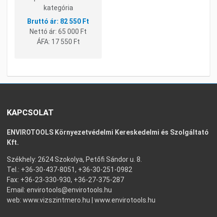
kategória
82 550 Ft
Nettó ár:
65 000 Ft
ÁFA:
17 550 Ft
KAPCSOLAT
ENVIROTOOLS Környezetvédelmi Kereskedelmi és Szolgáltató
Kft.
Székhely: 2624 Szokolya, Petőfi Sándor u. 8.
Tel.: +36-30-437-8051, +36-30-251-0982
Fax: +36-23-330-930, +36-27-375-287
Email:
envirotools@envirotools.hu
web:
www.vizszintmero.hu
|
www.envirotools.hu