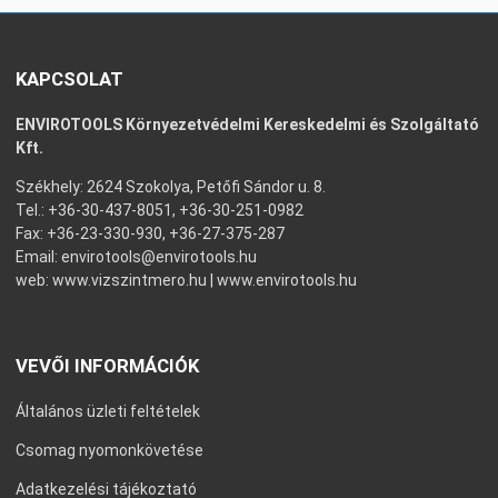
KAPCSOLAT
ENVIROTOOLS Környezetvédelmi Kereskedelmi és Szolgáltató
Kft.
Székhely: 2624 Szokolya, Petőfi Sándor u. 8.
Tel.: +36-30-437-8051, +36-30-251-0982
Fax: +36-23-330-930, +36-27-375-287
Email:
envirotools@envirotools.hu
web:
www.vizszintmero.hu
|
www.envirotools.hu
VEVŐI INFORMÁCIÓK
Általános üzleti feltételek
Csomag nyomonkövetése
Adatkezelési tájékoztató