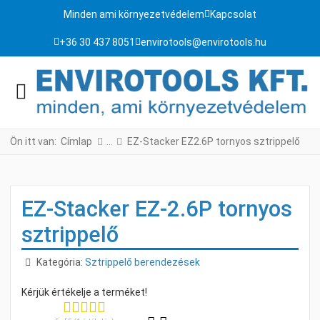
Minden ami környezetvédelem
Kapcsolat
+36 30 437 8051
envirotools@envirotools.hu
Ön itt van:
Címlap
EZ-Stacker EZ2.6P tornyos sztrippelő
EZ-Stacker EZ-2.6P tornyos
sztrippelő
Részletek
Kategória:
Sztrippelő berendezések