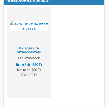
WEBÁRUHÁZ AJÁNLAT
Kívánságlistához adom
Összehasonlításhoz adom
Gyorsnézet
0 kiegészítő
vízmérceszám
Lapvízmércék
889 Ft
Nettó ár:
700 Ft
ÁFA:
189 Ft