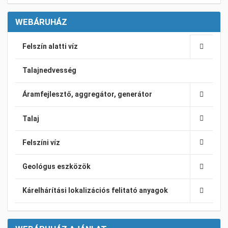
WEBÁRUHÁZ
Felszín alatti víz
Talajnedvesség
Áramfejlesztő, aggregátor, generátor
Talaj
Felszíni víz
Geológus eszközök
Kárelhárítási lokalizációs felitató anyagok