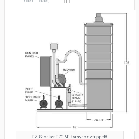
5 of 5 (1 értékelés)
EZ-Stacker EZ2.6P tornyos sztrippelő