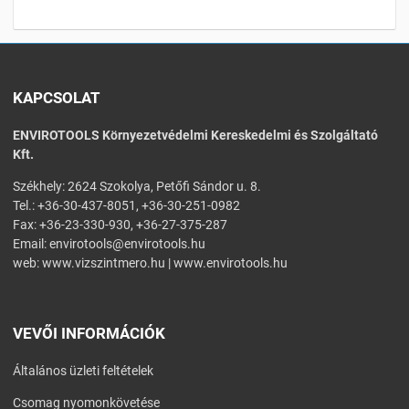
KAPCSOLAT
ENVIROTOOLS Környezetvédelmi Kereskedelmi és Szolgáltató
Kft.
Székhely: 2624 Szokolya, Petőfi Sándor u. 8.
Tel.: +36-30-437-8051, +36-30-251-0982
Fax: +36-23-330-930, +36-27-375-287
Email:
envirotools@envirotools.hu
web:
www.vizszintmero.hu
|
www.envirotools.hu
VEVŐI INFORMÁCIÓK
Általános üzleti feltételek
Csomag nyomonkövetése