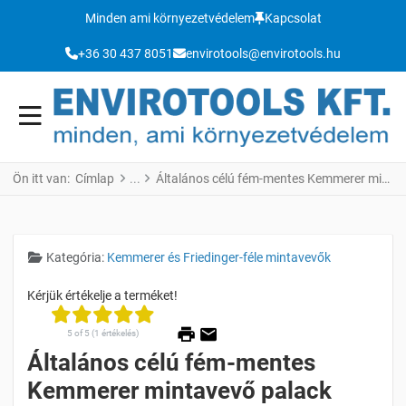
Minden ami környezetvédelem
Kapcsolat
+36 30 437 8051
envirotools@envirotools.hu
Ön itt van:
Címlap
Általános célú fém-mentes Kemmerer mintavevő palack
Részletek
Kategória:
Kemmerer és Friedinger-féle mintavevők
5 of 5 (1 értékelés)
Általános célú fém-mentes
Kemmerer mintavevő palack