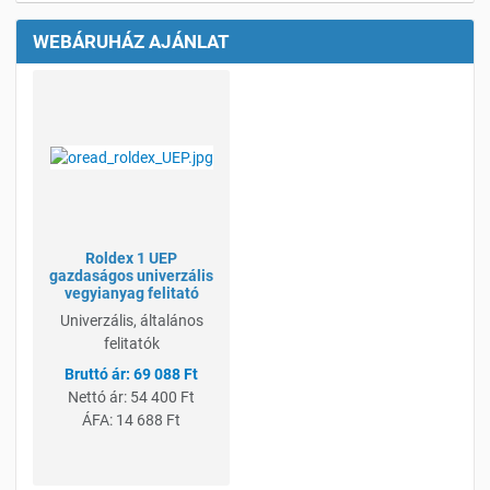
WEBÁRUHÁZ AJÁNLAT
Kívánságlistához adom
Összehasonlításhoz adom
Gyorsnézet
Roldex 1 UEP
gazdaságos univerzális
vegyianyag felitató
Univerzális, általános
felitatók
69 088 Ft
Nettó ár:
54 400 Ft
ÁFA:
14 688 Ft