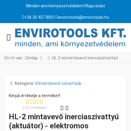
Minden ami környezetvédelem
Kapcsolat
+36 30 437 8051
envirotools@envirotools.hu
Ön itt van:
Címlap
HL-2 vízmintavevő inerciaszivattyú
Részletek
Kategória:
Vízmintavevő szivattyúk
5 of 5 (1 értékelés)
HL-2 mintavevő inerciaszivattyú
(aktuátor) - elektromos