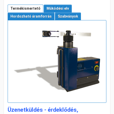
Termékismertető
Működési elv
Hordozható áramforrás
Szabványok
Üzenetküldés - érdeklődés,