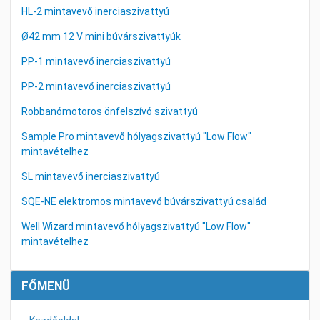
HL-2 mintavevő inerciaszivattyú
Ø42 mm 12 V mini búvárszivattyúk
PP-1 mintavevő inerciaszivattyú
PP-2 mintavevő inerciaszivattyú
Robbanómotoros önfelszívó szivattyú
Sample Pro mintavevő hólyagszivattyú "Low Flow"
mintavételhez
SL mintavevő inerciaszivattyú
SQE-NE elektromos mintavevő búvárszivattyú család
Well Wizard mintavevő hólyagszivattyú "Low Flow"
mintavételhez
FŐMENÜ