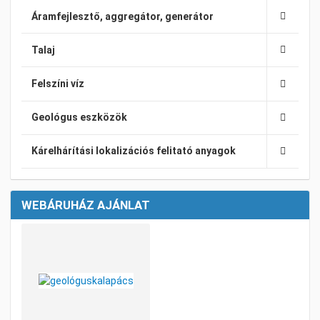
Áramfejlesztő, aggregátor, generátor
Talaj
Felszíni víz
Geológus eszközök
Kárelhárítási lokalizációs felitató anyagok
WEBÁRUHÁZ AJÁNLAT
Kívánságlistához adom
Összehasonlításhoz adom
Gyorsnézet