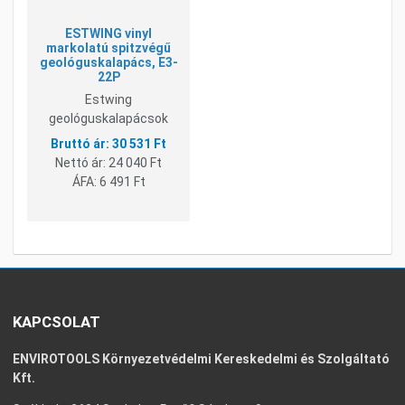
ESTWING vinyl
markolatú spitzvégű
geológuskalapács, E3-
22P
Estwing
geológuskalapácsok
30 531 Ft
Nettó ár:
24 040 Ft
ÁFA:
6 491 Ft
KAPCSOLAT
ENVIROTOOLS Környezetvédelmi Kereskedelmi és Szolgáltató
Kft.