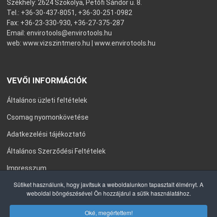
Székhely: 2624 Szokolya, Petőfi Sándor u. 8.
Tel.: +36-30-437-8051, +36-30-251-0982
Fax: +36-23-330-930, +36-27-375-287
Email:
envirotools@envirotools.hu
web:
www.vizszintmero.hu
|
www.envirotools.hu
VEVŐI INFORMÁCIÓK
Általános üzleti feltételek
Csomag nyomonkövetése
Adatkezelési tájékoztató
Általános Szerződési Feltételek
Impresszum
Sütiket használunk, hogy javítsuk a weboldalunkon tapasztalt élményt. A
weboldal böngészésével Ön hozzájárul a sütik használatához.
Oké, megértettem!
COPYRIGHT © 2020 ENVIROTOOLS KFT. MINDEN JOG FENNTARTVA.