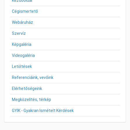
Kezdőoldal
Cégismertető
Webáruház
Szervíz
Képgaléria
Videogaléria
Letöltések
Referenciáink, vevőink
Elérhetőségeink
Megközelítés, térkép
GYIK - Gyakran Ismételt Kérdések