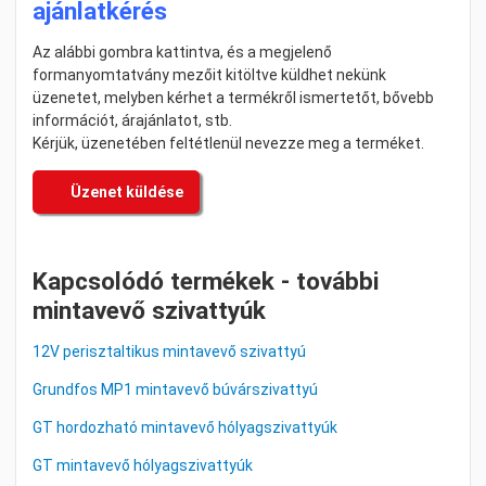
ajánlatkérés
Az alábbi gombra kattintva, és a megjelenő
formanyomtatvány mezőit kitöltve küldhet nekünk
üzenetet, melyben kérhet a termékről ismertetőt, bővebb
információt, árajánlatot, stb.
Kérjük, üzenetében feltétlenül nevezze meg a terméket.
Üzenet küldése
Kapcsolódó termékek - további
mintavevő szivattyúk
12V perisztaltikus mintavevő szivattyú
Grundfos MP1 mintavevő búvárszivattyú
GT hordozható mintavevő hólyagszivattyúk
GT mintavevő hólyagszivattyúk