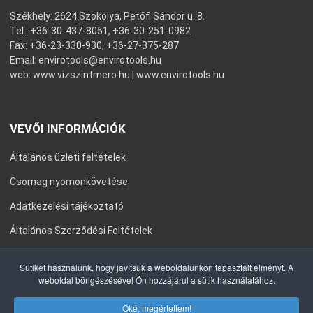
Székhely: 2624 Szokolya, Petőfi Sándor u. 8.
Tel.: +36-30-437-8051, +36-30-251-0982
Fax: +36-23-330-930, +36-27-375-287
Email:
envirotools@envirotools.hu
web:
www.vizszintmero.hu
|
www.envirotools.hu
VEVŐI INFORMÁCIÓK
Általános üzleti feltételek
Csomag nyomonkövetése
Adatkezelési tájékoztató
Általános Szerződési Feltételek
Impresszum
Sütiket használunk, hogy javítsuk a weboldalunkon tapasztalt élményt. A
weboldal böngészésével Ön hozzájárul a sütik használatához.
Oké, megértettem!