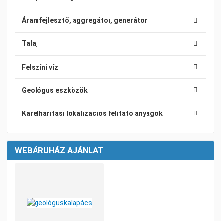
Áramfejlesztő, aggregátor, generátor
Talaj
Felszíni víz
Geológus eszközök
Kárelhárítási lokalizációs felitató anyagok
WEBÁRUHÁZ AJÁNLAT
Kívánságlistához adom
Összehasonlításhoz adom
Gyorsnézet