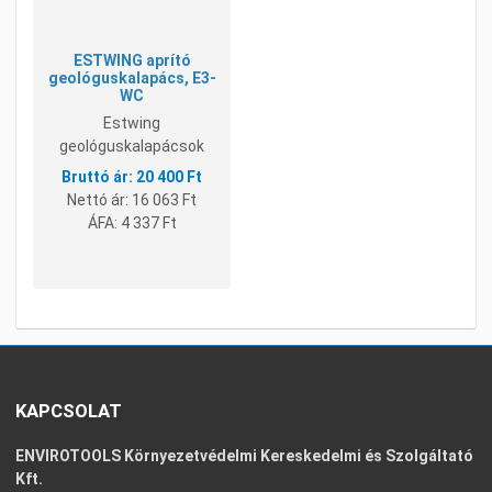
ESTWING aprító
geológuskalapács, E3-
WC
Estwing
geológuskalapácsok
20 400 Ft
Nettó ár:
16 063 Ft
ÁFA:
4 337 Ft
KAPCSOLAT
ENVIROTOOLS Környezetvédelmi Kereskedelmi és Szolgáltató
Kft.