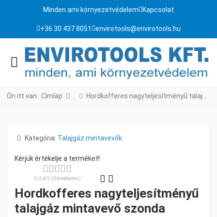
Minden ami környezetvédelem
Kapcsolat
+36 30 437 8051
envirotools@envirotools.hu
Ön itt van:
Címlap
Hordkofferes nagyteljesítményű talajgáz mintavevő szonda készlet
Részletek
Kategória:
Talajgáz mintavevők
0.0 of 5 (0 éretékelés)
Hordkofferes nagyteljesítményű
talajgáz mintavevő szonda