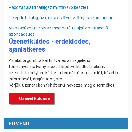
Padozat alatti talajgáz mintavevő készlet
Telepített talajgáz mintavevő vesztőfejes szondacsúcs
Visszahúzható / visszanyerhető talajgáz mintavevő
szondacsúcs
Üzenetküldés - érdeklődés,
ajánlatkérés
Az alábbi gombra kattintva, és a megjelenő
formanyomtatvány mezőit kitöltve küldhet nekünk
üzenetet, melyben kérhet a termékről ismertetőt, bővebb
információt, árajánlatot, stb.
Kérjük, üzenetében feltétlenül nevezze meg a terméket.
Üzenet küldése
FŐMENÜ