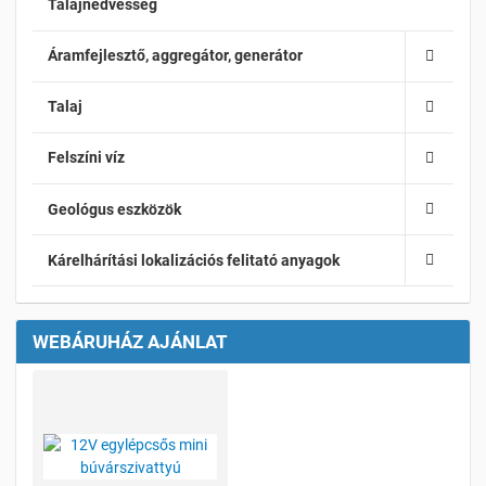
Talajnedvesség
Áramfejlesztő, aggregátor, generátor
Talaj
Felszíni víz
Geológus eszközök
Kárelhárítási lokalizációs felitató anyagok
WEBÁRUHÁZ AJÁNLAT
Kívánságlistához adom
Összehasonlításhoz adom