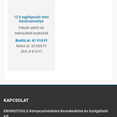
Gyorsnézet
12 V egylépcsős mini
búvárszivattyú
Felszín alatti víz
mintavételi eszközök
41 910 Ft
Nettó ár:
33 000 Ft
ÁFA:
8 910 Ft
KAPCSOLAT
ENVIROTOOLS Környezetvédelmi Kereskedelmi és Szolgáltató
Kft.