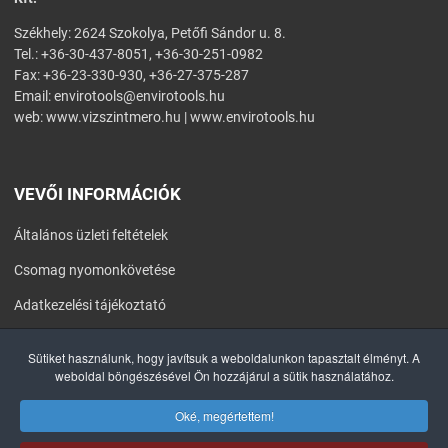
Székhely: 2624 Szokolya, Petőfi Sándor u. 8.
Tel.: +36-30-437-8051, +36-30-251-0982
Fax: +36-23-330-930, +36-27-375-287
Email:
envirotools@envirotools.hu
web:
www.vizszintmero.hu
|
www.envirotools.hu
VEVŐI INFORMÁCIÓK
Általános üzleti feltételek
Csomag nyomonkövetése
Adatkezelési tájékoztató
Általános Szerződési Feltételek
Sütiket használunk, hogy javítsuk a weboldalunkon tapasztalt élményt. A
weboldal böngészésével Ön hozzájárul a sütik használatához.
Impresszum
Oké, megértettem!