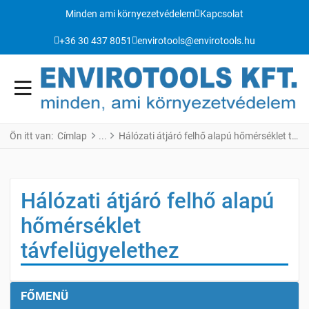
Minden ami környezetvédelem
Kapcsolat
+36 30 437 8051
envirotools@envirotools.hu
Ön itt van:
Címlap
Hálózati átjáró felhő alapú hőmérséklet távfelügyelethez
Hálózati átjáró felhő alapú
hőmérséklet
távfelügyelethez
FŐMENÜ