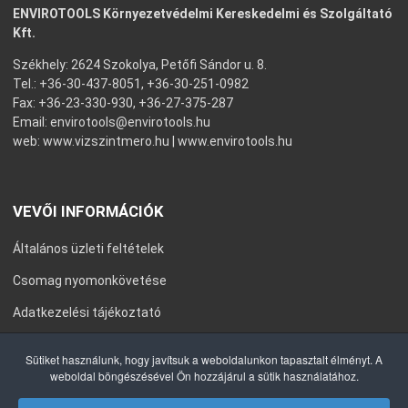
ENVIROTOOLS Környezetvédelmi Kereskedelmi és Szolgáltató
Kft.
Székhely: 2624 Szokolya, Petőfi Sándor u. 8.
Tel.: +36-30-437-8051, +36-30-251-0982
Fax: +36-23-330-930, +36-27-375-287
Email:
envirotools@envirotools.hu
web:
www.vizszintmero.hu
|
www.envirotools.hu
VEVŐI INFORMÁCIÓK
Általános üzleti feltételek
Csomag nyomonkövetése
Adatkezelési tájékoztató
Általános Szerződési Feltételek
Sütiket használunk, hogy javítsuk a weboldalunkon tapasztalt élményt. A
weboldal böngészésével Ön hozzájárul a sütik használatához.
Impresszum