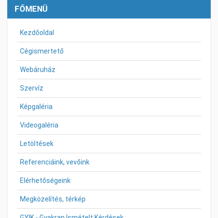
FŐMENÜ
Kezdőoldal
Cégismertető
Webáruház
Szervíz
Képgaléria
Videogaléria
Letöltések
Referenciáink, vevőink
Elérhetőségeink
Megközelítés, térkép
GYIK - Gyakran Ismételt Kérdések