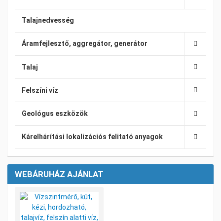
Talajnedvesség
Áramfejlesztő, aggregátor, generátor
Talaj
Felszíni víz
Geológus eszközök
Kárelhárítási lokalizációs felitató anyagok
WEBÁRUHÁZ AJÁNLAT
Kívánságlistához adom