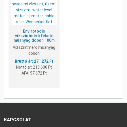
Összehasonlításhoz adom
Gyorsnézet
Envirotools
vízszintmérő fekete
műanyag dobon 100m
Vízszintmérő műanyag
dobon
271 272 Ft
Nettó ár:
213 600 Ft
ÁFA:
57 672 Ft
KAPCSOLAT