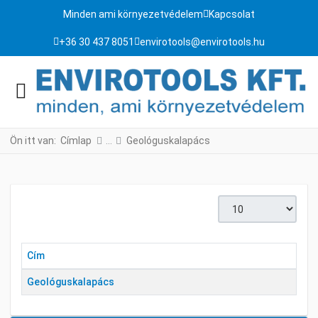
Minden ami környezetvédelem
Kapcsolat
+36 30 437 8051
envirotools@envirotools.hu
Ön itt van:
Címlap
Geológuskalapács
Tételek #
Cím
Geológuskalapács
Cikkek