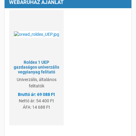
WEBÁRUHÁZ AJÁNLAT
Kívánságlistához adom
Összehasonlításhoz adom
Gyorsnézet
Roldex 1 UEP
gazdaságos univerzális
vegyianyag felitató
Univerzális, általános
felitatók
69 088 Ft
Nettó ár:
54 400 Ft
ÁFA:
14 688 Ft