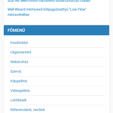
SQE-NE elektromos mintavevő búvárszivattyú család
Well Wizard mintavevő hólyagszivattyú "Low Flow"
mintavételhez
FŐMENÜ
Kezdőoldal
Cégismertető
Webáruház
Szervíz
Képgaléria
Videogaléria
Letöltések
Referenciáink, vevőink