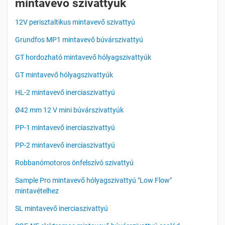
mintavevő szivattyúk
12V perisztaltikus mintavevő szivattyú
Grundfos MP1 mintavevő búvárszivattyú
GT hordozható mintavevő hólyagszivattyúk
GT mintavevő hólyagszivattyúk
HL-2 mintavevő inerciaszivattyú
Ø42 mm 12 V mini búvárszivattyúk
PP-1 mintavevő inerciaszivattyú
PP-2 mintavevő inerciaszivattyú
Robbanómotoros önfelszívó szivattyú
Sample Pro mintavevő hólyagszivattyú "Low Flow"
mintavételhez
SL mintavevő inerciaszivattyú