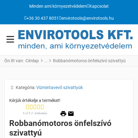
Minden ami környezetvédelem
Kapcsolat
+36 30 437 8051
envirotools@envirotools.hu
Ön itt van:
Címlap
Robbanómotoros önfelszívó szivattyú
Részletek
Kategória:
Vízmintavevő szivattyúk
5 of 5 (1 értékelés)
Robbanómotoros önfelszívó
szivattyú