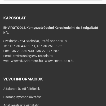
KAPCSOLAT
ENVIROTOOLS Környezetvédelmi Kereskedelmi és Szolgáltató
Kft.
Székhely: 2624 Szokolya, Petőfi Sándor u. 8.
Tel.: +36-30-437-8051, +36-30-251-0982
Fax: +36-23-330-930, +36-27-375-287
Email:
envirotools@envirotools.hu
web:
www.vizszintmero.hu
|
www.envirotools.hu
VEVŐI INFORMÁCIÓK
Általános üzleti feltételek
Csomag nyomonkövetése
Adatkezelési tájékoztató