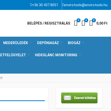
+36 30 437 8051
envirotools@envirotools.hu
0
0
0
Kívánságlista
Összehasonlít
Kosár
BELÉPÉS / REGISZTRÁLÁS
0,00 Ft
MEDERÜLEDÉK
DEPÓNIAGÁZ
BIOGÁZ
LETFELÜGYELET
HIDEGLÁNC MONITORING
et