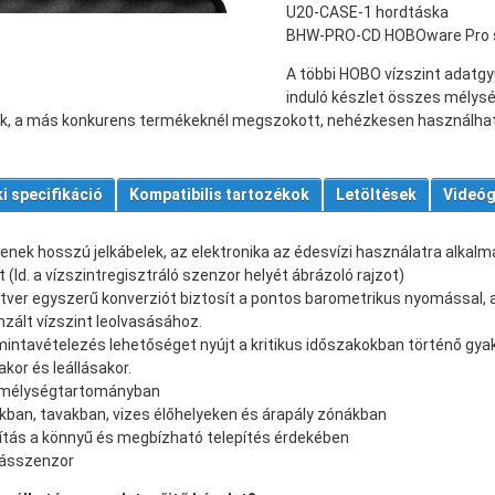
U20-CASE-1 hordtáska
BHW-PRO-CD HOBOware Pro s
A többi HOBO vízszint adatgy
induló készlet összes mélysé
k, a más konkurens termékeknél megszokott, nehézkesen használhat
i specifikáció
Kompatibilis tartozékok
Letöltések
Videóg
enek hosszú jelkábelek, az elektronika az édesvízi használatra alka
t (ld. a vízszintregisztráló szenzor helyét ábrázoló rajzot)
ver egyszerű konverziót biztosít a pontos barometrikus nyomással, a
zált vízszint leolvasásához.
intavételezés lehetőséget nyújt a kritikus időszakokban történő gyak
akor és leállásakor.
ő mélységtartományban
ókban, tavakban, vizes élőhelyeken és árapály zónákban
akítás a könnyű és megbízható telepítés érdekében
másszenzor