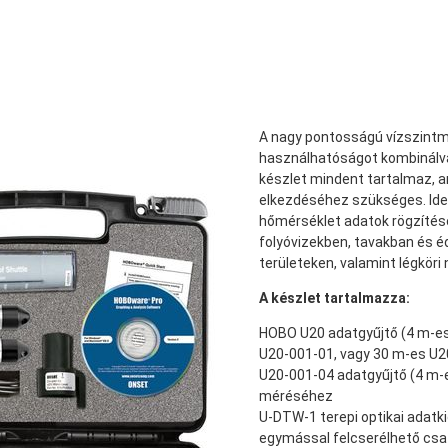
A nagy pontosságú vízszintm
használhatóságot kombinálva
készlet mindent tartalmaz, a
elkezdéséhez szükséges. Ideá
hőmérséklet adatok rögzítés
folyóvizekben, tavakban és 
területeken, valamint légkör
A készlet tartalmazza:
HOBO U20 adatgyűjtő (4 m-es
U20-001-01, vagy 30 m-es U2
U20-001-04 adatgyűjtő (4 m-e
méréséhez
U-DTW-1 terepi optikai adatk
egymással felcserélhető csa