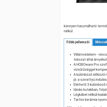
könnyen használható termé
nélkül.
Főbb jellemzői
Műszak
Villámvédelem - nincs
tokozat által árnyékol
A HOBOware Pro szoft
vízsűrűséggel kompen
A különböző időközű m
pl. a szivattyú indulás
Elérhető 3 különböz
Ideáis kutakban, foly
Légkábel nélküli kial
Tartós kerámia nyo