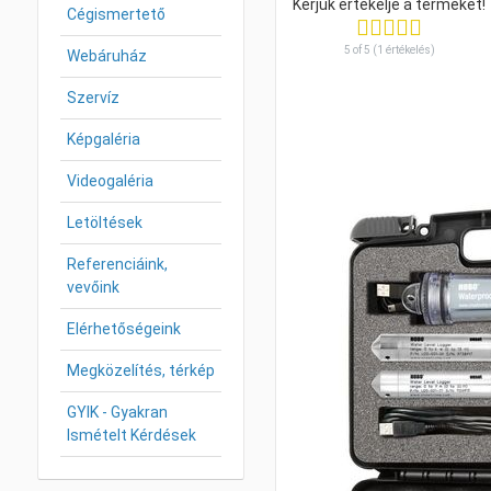
Cégismertető
5 of 5 (1 értékelés)
Webáruház
Szervíz
Képgaléria
Videogaléria
Letöltések
Referenciáink,
vevőink
Elérhetőségeink
Megközelítés, térkép
GYIK - Gyakran
Ismételt Kérdések