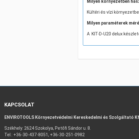
Milyen környezetben has
Kültéri és vízi környezetb
Milyen paraméterek mér
A KIT-D-U20 delux készlet
KAPCSOLAT
ENVIROTOOLS Környezetvédelmi Kereskedelmi és Szolgáltató Kf
Székhely: 2624 Szokolya, Petőfi Sándor u. 8.
Tel.: +36-30-437-8051, +36-30-251-0982