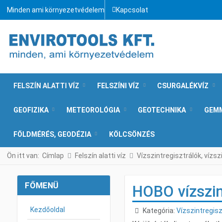
Minden ami környezetvédelem
Kapcsolat
FELSZÍN ALATTI VÍZ
FELSZÍNI VÍZ
CSURGALÉKVÍZ
GEOFIZIKA
METEOROLÓGIA
GEOTECHNIKA
GEM
FÖLDMÉRÉS, GEODÉZIA
KÖLCSÖNZÉS
Ön itt van:
Címlap
Felszín alatti víz
Vízszintregisztrálók, vízs
FŐMENÜ
HOBO vízszin
Kezdőoldal
Részletek
Kategória:
Vízszintregisz