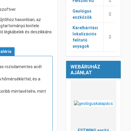
Felszíni víz
zoftver.
Geológus
eszközök
űjtőhöz hasonlóan, az
gtartományú kivitele
Kárelhárítási
ó légkábelek és deszikkáns
lokalizációs
felitató
anyagok
aléria
WEBÁRUHÁZ
lmas rozsdamentes acél
AJÁNLAT
 hőmérséklettel, és a
Kívánsá
oribb mintavételre, mint
Összeha
Gyorsné
ESTWING aprító