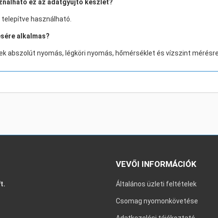
ználható ez az adatgyűjtő készlet?
e telepítve használható.
ésére alkalmas?
ek abszolút nyomás, légköri nyomás, hőmérséklet és vízszint mérésr
VEVŐI INFORMÁCIÓK
t.
Általános üzleti feltételek
Csomag nyomonkövetése
Adatkezelési tájékoztató