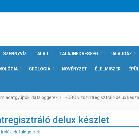
SZENNYVÍZ
TALAJ
TALAJNEDVESSÉG
TALAJGÁZ
MOLÓGIA
GEOLÓGIA
NÖVÉNYZET
ÉLELMISZER
ÉPÜ
zint adatgyűjtők, dataloggerek
HOBO vízszintregisztráló delux készl
tregisztráló delux készlet
trálók, dataloggerek