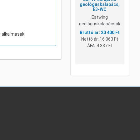
geológuskalapács,
E3-WC
Estwing
geológuskalapácsok
20 400 Ft
e alkalmasak.
Nettó ár:
16 063 Ft
ÁFA:
4 337 Ft