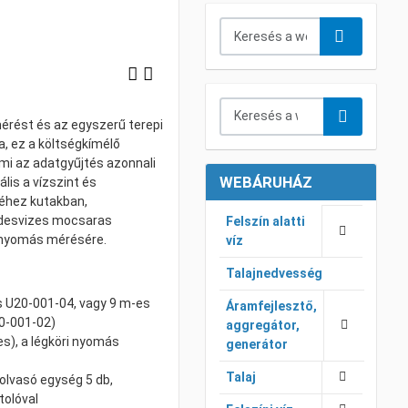
Keresés...
Keresés a webáruházban...
érést és az egyszerű terepi
, ez a költségkímélő
mi az adatgyűjtés azonnali
WEBÁRUHÁZ
lis a vízszint és
éhez kutakban,
édesvizes mocsaras
Felszín alatti
i nyomás mérésére.
víz
Talajnedvesség
 U20-001-04, vagy 9 m-es
Áramfejlesztő,
0-001-02)
aggregátor,
s), a légköri nyomás
generátor
Talaj
iolvasó egység 5 db,
tolóval