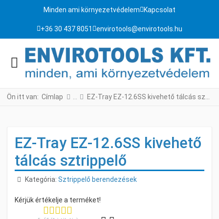
Minden ami környezetvédelem
Kapcsolat
+36 30 437 8051
envirotools@envirotools.hu
Ön itt van:
Címlap
EZ-Tray EZ-12.6SS kivehető tálcás sztrippelő
EZ-Tray EZ-12.6SS kivehető
tálcás sztrippelő
Részletek
Kategória:
Sztrippelő berendezések