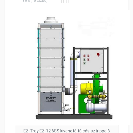
5 of 5 (1 értékelés)
EZ-Tray EZ-12.6SS kivehető tálcás sztrippelő