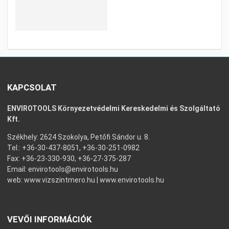
KAPCSOLAT
ENVIROTOOLS Környezetvédelmi Kereskedelmi és Szolgáltató
Kft.
Székhely: 2624 Szokolya, Petőfi Sándor u. 8.
Tel.: +36-30-437-8051, +36-30-251-0982
Fax: +36-23-330-930, +36-27-375-287
Email:
envirotools@envirotools.hu
web:
www.vizszintmero.hu
|
www.envirotools.hu
VEVŐI INFORMÁCIÓK