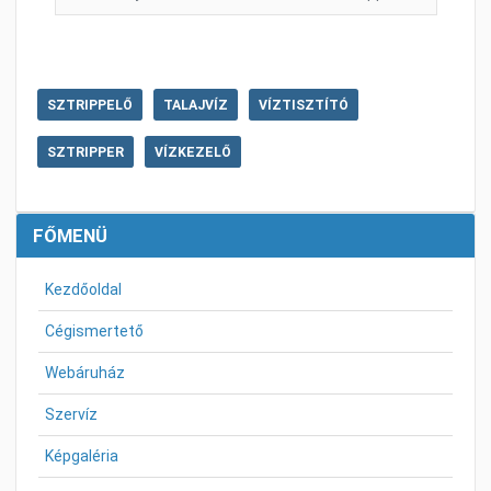
SZTRIPPELŐ
TALAJVÍZ
VÍZTISZTÍTÓ
SZTRIPPER
VÍZKEZELŐ
FŐMENÜ
Kezdőoldal
Cégismertető
Webáruház
Szervíz
Képgaléria