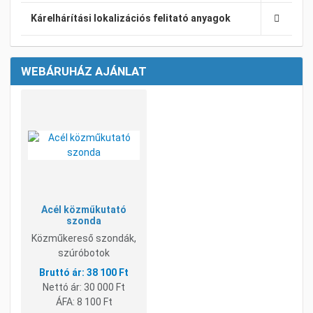
Kárelhárítási lokalizációs felitató anyagok
WEBÁRUHÁZ AJÁNLAT
Kívánságlistához adom
Összehasonlításhoz adom
Gyorsnézet
Acél közműkutató
szonda
Közműkereső szondák,
szúróbotok
38 100 Ft
Nettó ár:
30 000 Ft
ÁFA:
8 100 Ft