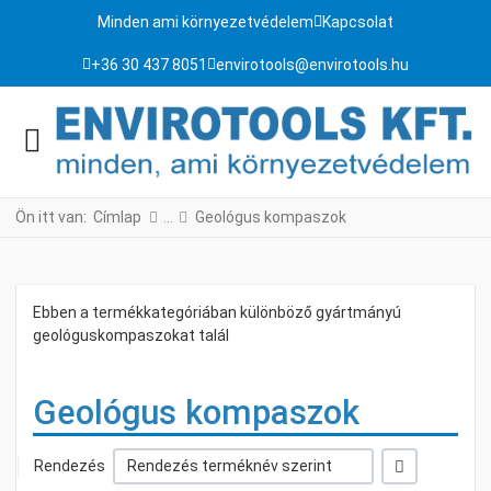
Minden ami környezetvédelem
Kapcsolat
+36 30 437 8051
envirotools@envirotools.hu
Ön itt van:
Címlap
Geológus kompaszok
Ebben a termékkategóriában különböző gyártmányú
geológuskompaszokat talál
Geológus kompaszok
+/-
Rendezés
Rendezés terméknév szerint