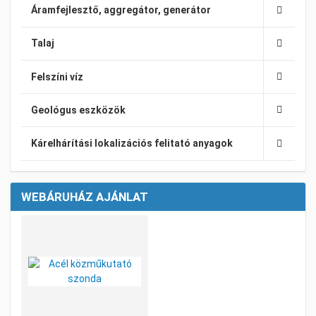
Áramfejlesztő, aggregátor, generátor
Talaj
Felszíni víz
Geológus eszközök
Kárelhárítási lokalizációs felitató anyagok
WEBÁRUHÁZ AJÁNLAT
Kívánságlistához adom
Összehasonlításhoz adom
Gyorsnézet