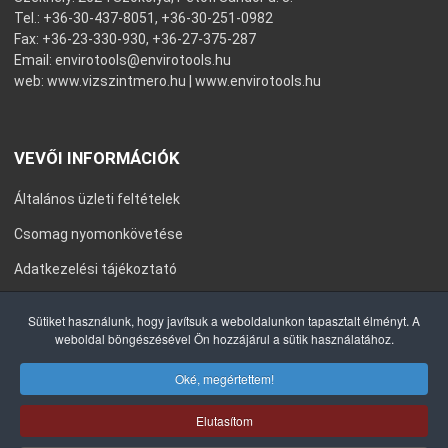
Tel.: +36-30-437-8051, +36-30-251-0982
Fax: +36-23-330-930, +36-27-375-287
Email:
envirotools@envirotools.hu
web:
www.vizszintmero.hu
|
www.envirotools.hu
VEVŐI INFORMÁCIÓK
Általános üzleti feltételek
Csomag nyomonkövetése
Adatkezelési tájékoztató
Általános Szerződési Feltételek
Sütiket használunk, hogy javítsuk a weboldalunkon tapasztalt élményt. A
weboldal böngészésével Ön hozzájárul a sütik használatához.
Impresszum
Oké, megértettem!
Elutasítom
COPYRIGHT © 2020 ENVIROTOOLS KFT. MINDEN JOG FENNTARTVA.