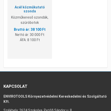
Acél közműkutató
szonda
Közműkereső szondák,
szúróbotok
38 100 Ft
Nettó ár:
30 000 Ft
ÁFA:
8 100 Ft
KAPCSOLAT
ENVIROTOOLS Környezetvédelmi Kereskedelmi és Szolgáltató
Kft.
Székhely: 2624 Szokolya, Petőfi Sándor u. 8.