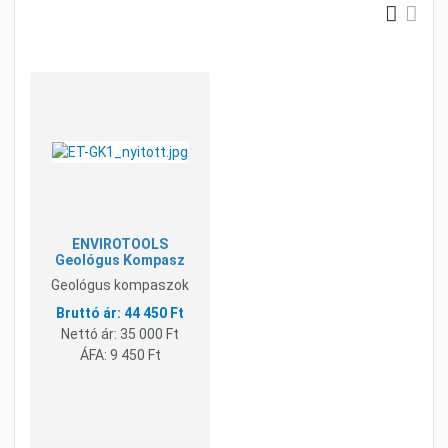
Grid
Lis
Kívánságlistához adom
Összehasonlításhoz adom
Gyorsnézet
ENVIROTOOLS
Geológus Kompasz
Geológus kompaszok
44 450 Ft
Nettó ár:
35 000 Ft
ÁFA:
9 450 Ft